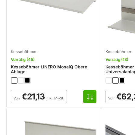
l
e
n
Kesseböhmer
Kesseböhmer
Vorrätig (45)
Vorrätig (13)
Kesseböhmer LINERO MosaiQ Obere
Kesseböhmer
Ablage
Universalabl
Normaler
Normaler
€21,13
€62,
Preis
Preis
O
Von
inkl. MwSt.
Von
p
t
i
o
n
e
n
a