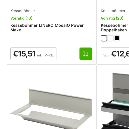
Kesseböhmer
Kesseböhmer
Vorrätig (10)
Vorrätig (20)
Kesseböhmer LINERO MosaiQ Power
Kesseböhmer
Maxx
Doppelhaken
Normaler
Normaler
€15,51
€12,
Preis
Preis
I
inkl. MwSt.
Von
n
d
e
n
W
a
r
e
n
k
o
r
b
l
e
g
e
n