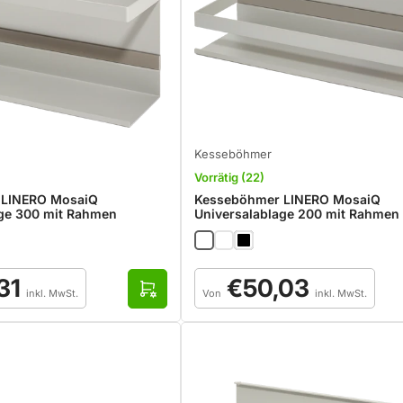
l
e
n
Kesseböhmer
Vorrätig (22)
 LINERO MosaiQ
Kesseböhmer LINERO MosaiQ
age 300 mit Rahmen
Universalablage 200 mit Rahmen
Normaler
31
€50,03
Preis
O
inkl. MwSt.
Von
inkl. MwSt.
p
t
i
o
n
e
n
a