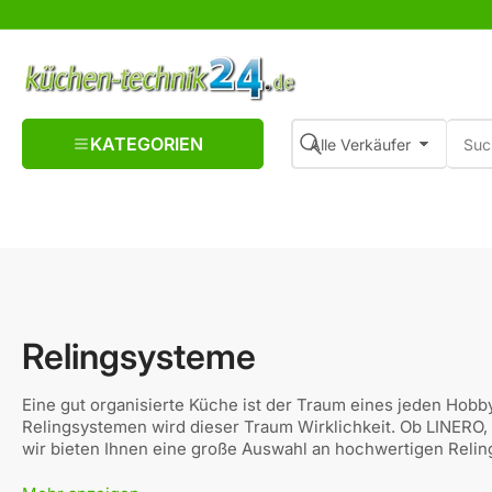
Suche
KATEGORIEN
Alle Verkäufer
nach
Suchen
Produkten
Relingsysteme
Eine gut organisierte Küche ist der Traum eines jeden Hob
Relingsystemen wird dieser Traum Wirklichkeit. Ob LINERO
wir bieten Ihnen eine große Auswahl an hochwertigen Relin
helfen, Ordnung und Platz in Ihrer Küche zu schaffen.