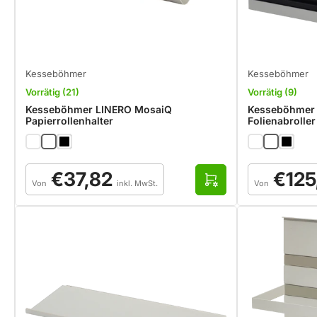
Kesseböhmer
Kesseböhmer
Vorrätig (21)
Vorrätig (9)
Kesseböhmer LINERO MosaiQ
Kesseböhmer
Papierrollenhalter
Folienabroller
Normaler
Normaler
€37,82
€125
Preis
Preis
O
Von
inkl. MwSt.
Von
p
t
i
o
n
e
n
a
u
s
w
ä
h